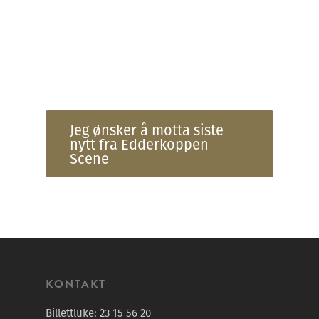
Hold deg
oppdatert!
Bli med og motta nyheter, konkurranser og
tilbud fra Edderkoppen Scene.
Jeg ønsker å motta siste
nytt fra Edderkoppen
Scene
KONTAKT
Billettluke:
23 15 56 20